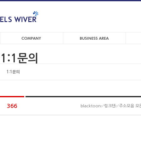
1:1문의
1:1문의
366
blacktoon✅링크텐✅주소모음