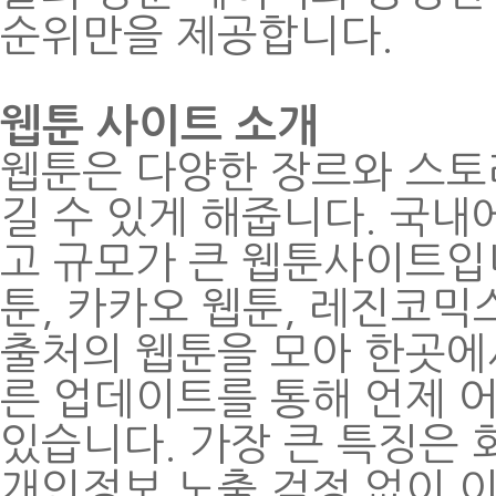
순위만을 제공합니다.
웹툰 사이트 소개
웹툰은 다양한 장르와 스토
길 수 있게 해줍니다. 국
고 규모가 큰 웹툰사이트입니
툰, 카카오 웹툰, 레진코믹스
출처의 웹툰을 모아 한곳에
른 업데이트를 통해 언제 
있습니다. 가장 큰 특징은
개인정보 노출 걱정 없이 이