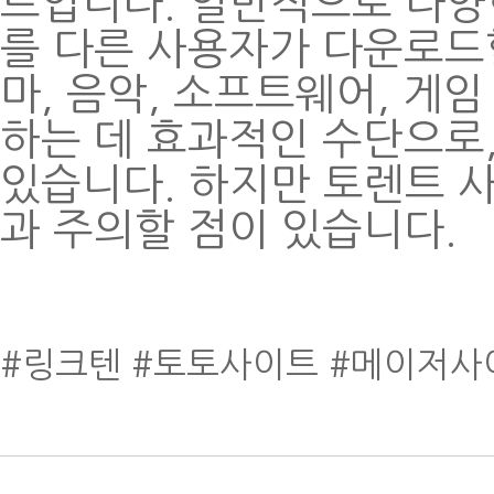
트입니다. 일반적으로 다양
를 다른 사용자가 다운로드할
마, 음악, 소프트웨어, 게
하는 데 효과적인 수단으로
있습니다. 하지만 토렌트 
과 주의할 점이 있습니다.
#링크텐 #토토사이트 #메이저사