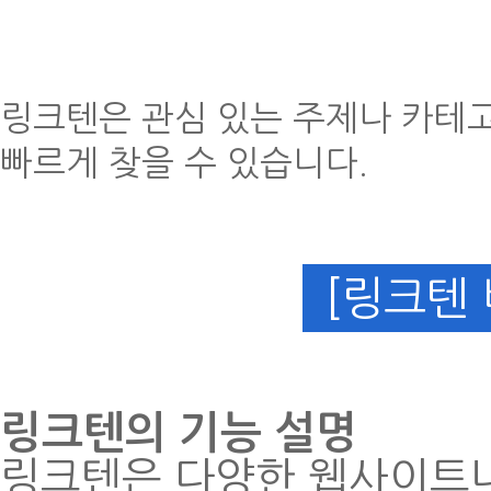
링크텐은 관심 있는 주제나 카테
빠르게 찾을 수 있습니다.
[링크텐 
링크텐의 기능 설명
링크텐은 다양한 웹사이트나